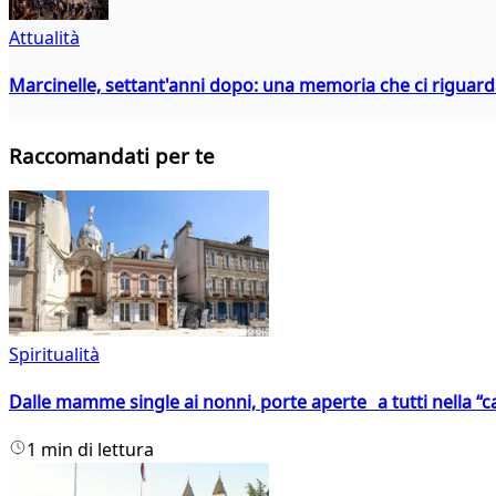
Attualità
Marcinelle, settant'anni dopo: una memoria che ci riguar
Raccomandati per te
Spiritualità
Dalle mamme single ai nonni, porte aperte a tutti nella “cas
1 min di lettura