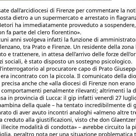
usate dall’arcidiocesi di Firenze per commentare la no
 sosta dietro a un supermercato e arrestato in flagran
Betori ha immediatamente provveduto a sospendere, c
n fa parte del clero fiorentino».
alcuni anni svolgeva infatti la funzione di amministra
enzano, tra Prato e Firenze. Un residente della zona h
auto e trattenere, in attesa dell’arrivo delle forze del
zi sociali, è stato disposto un sostegno psicologico.
 l’interrogatorio al procuratore capo di Prato Giusepp
 era incontrato con la piccola. Il comunicato della di
 e precisa anche che «alla diocesi di Firenze non eran
o comportamenti penalmente rilevanti; altrimenti la
 in provincia di Lucca: il gip infatti venerdì 27 luglio
mbina della quale – ha tentato incredibilmente di giu
iarato di aver avuto incontri analoghi «almeno altre 
 creduto alla giustificazioni, visto che don Glaentzer 
llecite modalità di condotta» – avrebbe circuito la p
miglia, peraltro nota per una situazione problematica 