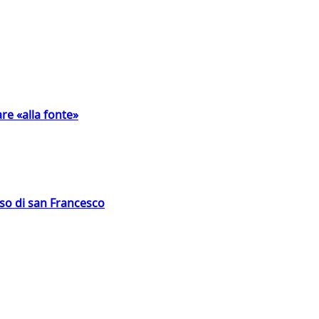
are «alla fonte»
oso di san Francesco