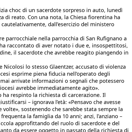
tizia choc di un sacerdote sorpreso in auto, lunedì
za di reato. Con una nota, la Chiesa fiorentina ha
autelativamente, dall’esercizio del ministero
tore parrocchiale nella parrocchia di San Rufignano a
a raccontato di aver notato i due e, insospettitosi,
l’ordine, il sacerdote che avrebbe reagito piangendo in
e Nicolosi lo stesso Glaentzer, accusato di violenza
ocesi esprime piena fiducia nell’operato degli
o mai arrivate informazioni o segnali che potessero
 diocesi avrebbe immediatamente agito».
 ha respinto la richiesta di carcerazione. Il
stificarsi – ignorava l’età: «Pensavo che avesse
tre volte», sostenendo che sarebbe stata sempre la
frequenta la famiglia da 10 anni; anzi, l’anziano –
iccola approfittando del ruolo di sacerdote e del
tanto da essere oggetto in passato della richiesta di