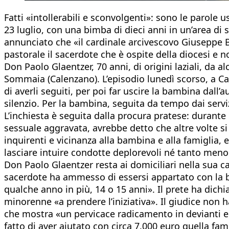
Fatti «intollerabili e sconvolgenti»: sono le parole 
23 luglio, con una bimba di dieci anni in un’area di
annunciato che «il cardinale arcivescovo Giuseppe 
pastorale il sacerdote che è ospite della diocesi e no
Don Paolo Glaentzer, 70 anni, di origini laziali, da 
Sommaia (Calenzano). L’episodio lunedì scorso, a Cal
di averli seguiti, per poi far uscire la bambina dall’
silenzio. Per la bambina, seguita da tempo dai servi
L’inchiesta è seguita dalla procura pratese: durante
sessuale aggravata, avrebbe detto che altre volte si
inquirenti e vicinanza alla bambina e alla famiglia,
lasciare intuire condotte deplorevoli né tanto men
Don Paolo Glaentzer resta ai domiciliari nella sua casa
sacerdote ha ammesso di essersi appartato con la ba
qualche anno in più, 14 o 15 anni». Il prete ha dich
minorenne «a prendere l’iniziativa». Il giudice non ha
che mostra «un pervicace radicamento in devianti e i
fatto di aver aiutato con circa 7.000 euro quella fa