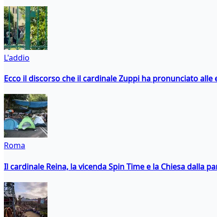
L'addio
Ecco il discorso che il cardinale Zuppi ha pronunciato alle 
Roma
Il cardinale Reina, la vicenda Spin Time e la Chiesa dalla par