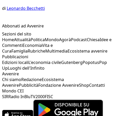
di
Leonardo Becchetti
Abbonati ad Avvenire
Sezioni del sito
Home
Attualità
Politica
Mondo
Agorà
Podcast
Chiesa
Idee e
Commenti
Economia
Vita e
Cura
Famiglia
Rubriche
Multimedia
Ecosistema avvenire
Pubblicazioni
Edizioni locali
L'economia civile
Gutenberg
Popotus
Pop
Up
Luoghi dell'Infinito
Avvenire
Chi siamo
Redazione
Ecosistema
Avvenire
Pubblicità
Fondazione Avvenire
Shop
Contatti
Mondo CEI
SIR
Radio InBlu
TV2000
FISC