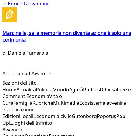
di
Enrico Giovannini
Marcinelle, se la memoria non diventa azione è solo una
cerimonia
di
Daniela Fumarola
Abbonati ad Avvenire
Sezioni del sito
Home
Attualità
Politica
Mondo
Agorà
Podcast
Chiesa
Idee e
Commenti
Economia
Vita e
Cura
Famiglia
Rubriche
Multimedia
Ecosistema avvenire
Pubblicazioni
Edizioni locali
L'economia civile
Gutenberg
Popotus
Pop
Up
Luoghi dell'Infinito
Avvenire