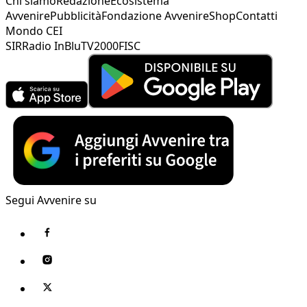
Chi siamo
Redazione
Ecosistema
Avvenire
Pubblicità
Fondazione Avvenire
Shop
Contatti
Mondo CEI
SIR
Radio InBlu
TV2000
FISC
Segui Avvenire su