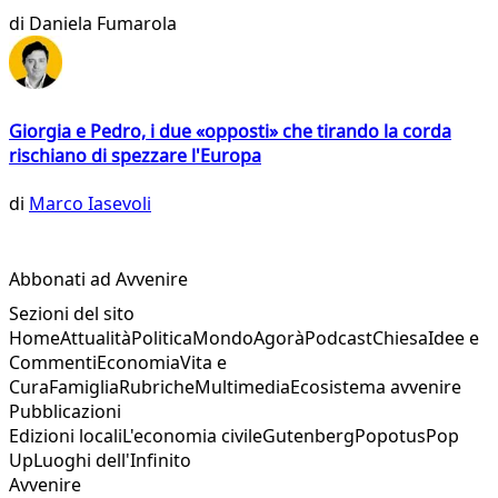
di
Daniela Fumarola
Giorgia e Pedro, i due «opposti» che tirando la corda
rischiano di spezzare l'Europa
di
Marco Iasevoli
Abbonati ad Avvenire
Sezioni del sito
Home
Attualità
Politica
Mondo
Agorà
Podcast
Chiesa
Idee e
Commenti
Economia
Vita e
Cura
Famiglia
Rubriche
Multimedia
Ecosistema avvenire
Pubblicazioni
Edizioni locali
L'economia civile
Gutenberg
Popotus
Pop
Up
Luoghi dell'Infinito
Avvenire