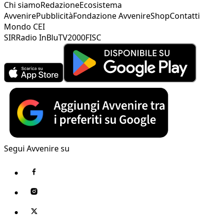
Chi siamo
Redazione
Ecosistema
Avvenire
Pubblicità
Fondazione Avvenire
Shop
Contatti
Mondo CEI
SIR
Radio InBlu
TV2000
FISC
Segui Avvenire su