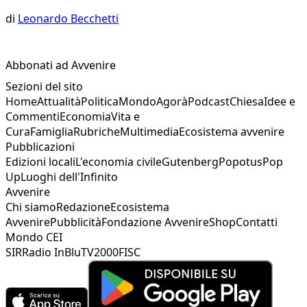
di
Leonardo Becchetti
Abbonati ad Avvenire
Sezioni del sito
Home
Attualità
Politica
Mondo
Agorà
Podcast
Chiesa
Idee e
Commenti
Economia
Vita e
Cura
Famiglia
Rubriche
Multimedia
Ecosistema avvenire
Pubblicazioni
Edizioni locali
L'economia civile
Gutenberg
Popotus
Pop
Up
Luoghi dell'Infinito
Avvenire
Chi siamo
Redazione
Ecosistema
Avvenire
Pubblicità
Fondazione Avvenire
Shop
Contatti
Mondo CEI
SIR
Radio InBlu
TV2000
FISC