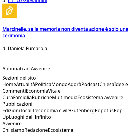
di
Enrico Giovannini
Marcinelle, se la memoria non diventa azione è solo una
cerimonia
di
Daniela Fumarola
Abbonati ad Avvenire
Sezioni del sito
Home
Attualità
Politica
Mondo
Agorà
Podcast
Chiesa
Idee e
Commenti
Economia
Vita e
Cura
Famiglia
Rubriche
Multimedia
Ecosistema avvenire
Pubblicazioni
Edizioni locali
L'economia civile
Gutenberg
Popotus
Pop
Up
Luoghi dell'Infinito
Avvenire
Chi siamo
Redazione
Ecosistema