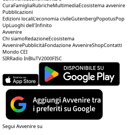
Cura
Famiglia
Rubriche
Multimedia
Ecosistema avvenire
Pubblicazioni
Edizioni locali
L'economia civile
Gutenberg
Popotus
Pop
Up
Luoghi dell'Infinito
Avvenire
Chi siamo
Redazione
Ecosistema
Avvenire
Pubblicità
Fondazione Avvenire
Shop
Contatti
Mondo CEI
SIR
Radio InBlu
TV2000
FISC
Segui Avvenire su