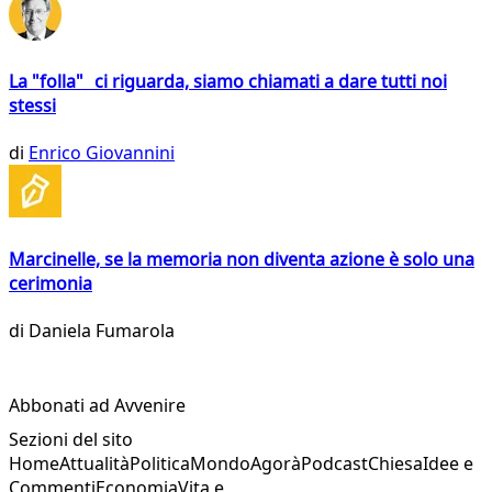
La "folla" ci riguarda, siamo chiamati a dare tutti noi
stessi
di
Enrico Giovannini
Marcinelle, se la memoria non diventa azione è solo una
cerimonia
di
Daniela Fumarola
Abbonati ad Avvenire
Sezioni del sito
Home
Attualità
Politica
Mondo
Agorà
Podcast
Chiesa
Idee e
Commenti
Economia
Vita e