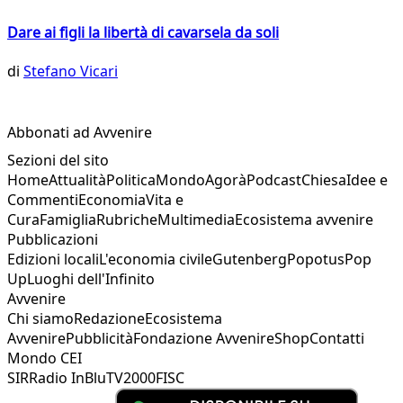
Dare ai figli la libertà di cavarsela da soli
di
Stefano Vicari
Abbonati ad Avvenire
Sezioni del sito
Home
Attualità
Politica
Mondo
Agorà
Podcast
Chiesa
Idee e
Commenti
Economia
Vita e
Cura
Famiglia
Rubriche
Multimedia
Ecosistema avvenire
Pubblicazioni
Edizioni locali
L'economia civile
Gutenberg
Popotus
Pop
Up
Luoghi dell'Infinito
Avvenire
Chi siamo
Redazione
Ecosistema
Avvenire
Pubblicità
Fondazione Avvenire
Shop
Contatti
Mondo CEI
SIR
Radio InBlu
TV2000
FISC