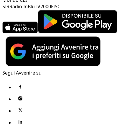
SIR
Radio InBlu
TV2000
FISC
Segui Avvenire su