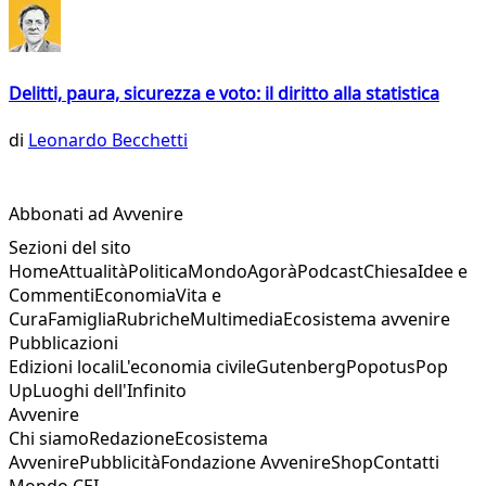
Delitti, paura, sicurezza e voto: il diritto alla statistica
di
Leonardo Becchetti
Abbonati ad Avvenire
Sezioni del sito
Home
Attualità
Politica
Mondo
Agorà
Podcast
Chiesa
Idee e
Commenti
Economia
Vita e
Cura
Famiglia
Rubriche
Multimedia
Ecosistema avvenire
Pubblicazioni
Edizioni locali
L'economia civile
Gutenberg
Popotus
Pop
Up
Luoghi dell'Infinito
Avvenire
Chi siamo
Redazione
Ecosistema
Avvenire
Pubblicità
Fondazione Avvenire
Shop
Contatti
Mondo CEI