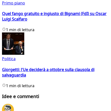
Primo piano
Quel fango gratuito e ingiusto di Bignami (FdI) su Oscar
Luigi Scalfaro
1 min di lettura
Politica
Giorgetti: l'Ue deciderà a ottobre sulla clausola di
salvaguardia
1 min di lettura
Idee e commenti