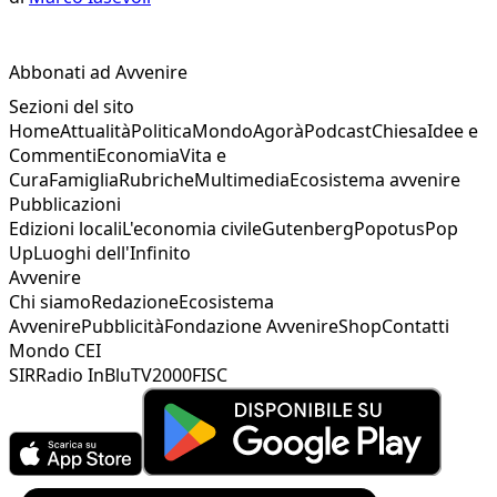
Abbonati ad Avvenire
Sezioni del sito
Home
Attualità
Politica
Mondo
Agorà
Podcast
Chiesa
Idee e
Commenti
Economia
Vita e
Cura
Famiglia
Rubriche
Multimedia
Ecosistema avvenire
Pubblicazioni
Edizioni locali
L'economia civile
Gutenberg
Popotus
Pop
Up
Luoghi dell'Infinito
Avvenire
Chi siamo
Redazione
Ecosistema
Avvenire
Pubblicità
Fondazione Avvenire
Shop
Contatti
Mondo CEI
SIR
Radio InBlu
TV2000
FISC