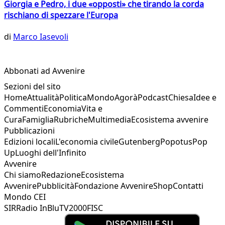
Giorgia e Pedro, i due «opposti» che tirando la corda
rischiano di spezzare l'Europa
di
Marco Iasevoli
Abbonati ad Avvenire
Sezioni del sito
Home
Attualità
Politica
Mondo
Agorà
Podcast
Chiesa
Idee e
Commenti
Economia
Vita e
Cura
Famiglia
Rubriche
Multimedia
Ecosistema avvenire
Pubblicazioni
Edizioni locali
L'economia civile
Gutenberg
Popotus
Pop
Up
Luoghi dell'Infinito
Avvenire
Chi siamo
Redazione
Ecosistema
Avvenire
Pubblicità
Fondazione Avvenire
Shop
Contatti
Mondo CEI
SIR
Radio InBlu
TV2000
FISC