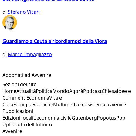
di
Stefano Vicari
Guardiamo a Ceuta e ricordiamoci della Vlora
di
Marco Impagliazzo
Abbonati ad Avvenire
Sezioni del sito
Home
Attualità
Politica
Mondo
Agorà
Podcast
Chiesa
Idee e
Commenti
Economia
Vita e
Cura
Famiglia
Rubriche
Multimedia
Ecosistema avvenire
Pubblicazioni
Edizioni locali
L'economia civile
Gutenberg
Popotus
Pop
Up
Luoghi dell'Infinito
Avvenire