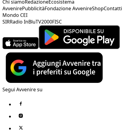
Chi siamo
Redazione
Ecosistema
Avvenire
Pubblicità
Fondazione Avvenire
Shop
Contatti
Mondo CEI
SIR
Radio InBlu
TV2000
FISC
Segui Avvenire su