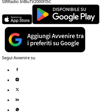
SIR
Radio InBlu
TV2000
FISC
Segui Avvenire su