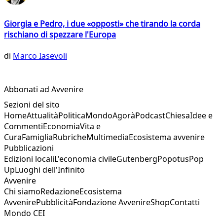
Giorgia e Pedro, i due «opposti» che tirando la corda
rischiano di spezzare l'Europa
di
Marco Iasevoli
Abbonati ad Avvenire
Sezioni del sito
Home
Attualità
Politica
Mondo
Agorà
Podcast
Chiesa
Idee e
Commenti
Economia
Vita e
Cura
Famiglia
Rubriche
Multimedia
Ecosistema avvenire
Pubblicazioni
Edizioni locali
L'economia civile
Gutenberg
Popotus
Pop
Up
Luoghi dell'Infinito
Avvenire
Chi siamo
Redazione
Ecosistema
Avvenire
Pubblicità
Fondazione Avvenire
Shop
Contatti
Mondo CEI