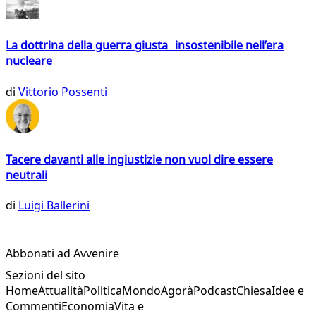
La dottrina della guerra giusta insostenibile nell’era
nucleare
di
Vittorio Possenti
Tacere davanti alle ingiustizie non vuol dire essere
neutrali
di
Luigi Ballerini
Abbonati ad Avvenire
Sezioni del sito
Home
Attualità
Politica
Mondo
Agorà
Podcast
Chiesa
Idee e
Commenti
Economia
Vita e