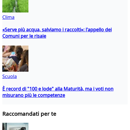
Clima
«Serve più acqua, salviamo i raccolti»: l'appello dei
Comuni per le risaie
Scuola
È record di "100 e lode" alla Maturità, ma i voti non
misurano più le competenze
Raccomandati per te