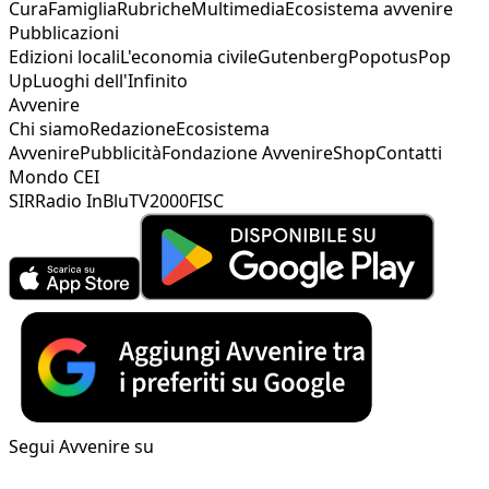
Cura
Famiglia
Rubriche
Multimedia
Ecosistema avvenire
Pubblicazioni
Edizioni locali
L'economia civile
Gutenberg
Popotus
Pop
Up
Luoghi dell'Infinito
Avvenire
Chi siamo
Redazione
Ecosistema
Avvenire
Pubblicità
Fondazione Avvenire
Shop
Contatti
Mondo CEI
SIR
Radio InBlu
TV2000
FISC
Segui Avvenire su