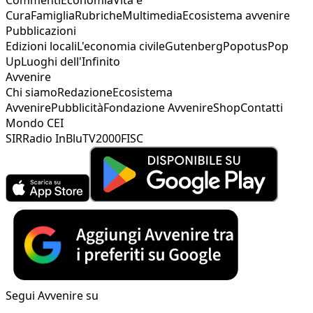
Cura
Famiglia
Rubriche
Multimedia
Ecosistema avvenire
Pubblicazioni
Edizioni locali
L'economia civile
Gutenberg
Popotus
Pop
Up
Luoghi dell'Infinito
Avvenire
Chi siamo
Redazione
Ecosistema
Avvenire
Pubblicità
Fondazione Avvenire
Shop
Contatti
Mondo CEI
SIR
Radio InBlu
TV2000
FISC
Segui Avvenire su