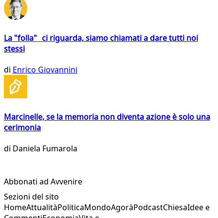
La "folla" ci riguarda, siamo chiamati a dare tutti noi
stessi
di
Enrico Giovannini
Marcinelle, se la memoria non diventa azione è solo una
cerimonia
di
Daniela Fumarola
Abbonati ad Avvenire
Sezioni del sito
Home
Attualità
Politica
Mondo
Agorà
Podcast
Chiesa
Idee e
Commenti
Economia
Vita e