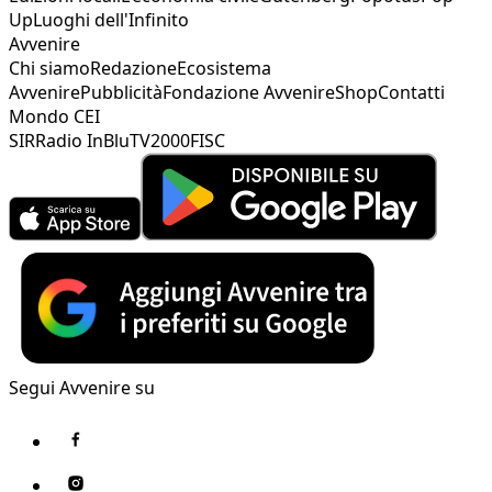
Up
Luoghi dell'Infinito
Avvenire
Chi siamo
Redazione
Ecosistema
Avvenire
Pubblicità
Fondazione Avvenire
Shop
Contatti
Mondo CEI
SIR
Radio InBlu
TV2000
FISC
Segui Avvenire su