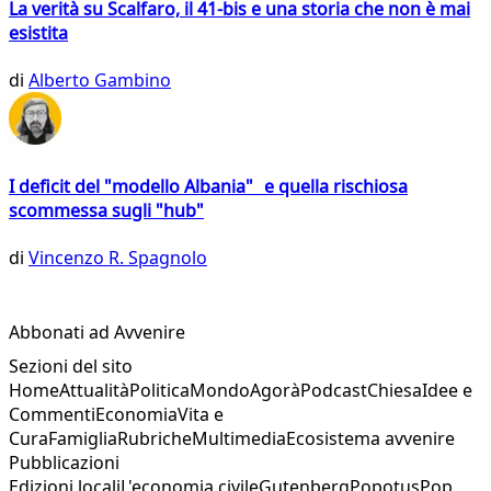
La verità su Scalfaro, il 41-bis e una storia che non è mai
esistita
di
Alberto Gambino
I deficit del "modello Albania" e quella rischiosa
scommessa sugli "hub"
di
Vincenzo R. Spagnolo
Abbonati ad Avvenire
Sezioni del sito
Home
Attualità
Politica
Mondo
Agorà
Podcast
Chiesa
Idee e
Commenti
Economia
Vita e
Cura
Famiglia
Rubriche
Multimedia
Ecosistema avvenire
Pubblicazioni
Edizioni locali
L'economia civile
Gutenberg
Popotus
Pop