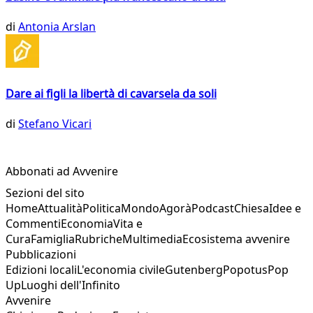
di
Antonia Arslan
Dare ai figli la libertà di cavarsela da soli
di
Stefano Vicari
Abbonati ad Avvenire
Sezioni del sito
Home
Attualità
Politica
Mondo
Agorà
Podcast
Chiesa
Idee e
Commenti
Economia
Vita e
Cura
Famiglia
Rubriche
Multimedia
Ecosistema avvenire
Pubblicazioni
Edizioni locali
L'economia civile
Gutenberg
Popotus
Pop
Up
Luoghi dell'Infinito
Avvenire