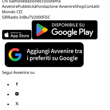
Chi siamo
Redazione
Ecosistema
Avvenire
Pubblicità
Fondazione Avvenire
Shop
Contatti
Mondo CEI
SIR
Radio InBlu
TV2000
FISC
Segui Avvenire su