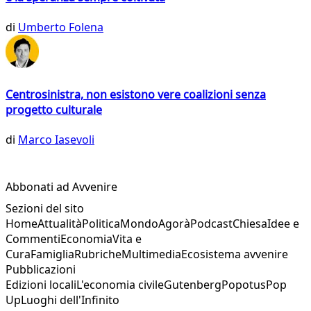
di
Umberto Folena
Centrosinistra, non esistono vere coalizioni senza
progetto culturale
di
Marco Iasevoli
Abbonati ad Avvenire
Sezioni del sito
Home
Attualità
Politica
Mondo
Agorà
Podcast
Chiesa
Idee e
Commenti
Economia
Vita e
Cura
Famiglia
Rubriche
Multimedia
Ecosistema avvenire
Pubblicazioni
Edizioni locali
L'economia civile
Gutenberg
Popotus
Pop
Up
Luoghi dell'Infinito