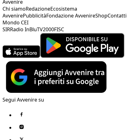
Avvenire
Chi siamo
Redazione
Ecosistema
Avvenire
Pubblicità
Fondazione Avvenire
Shop
Contatti
Mondo CEI
SIR
Radio InBlu
TV2000
FISC
Segui Avvenire su