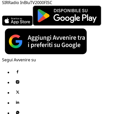
SIR
Radio InBlu
TV2000
FISC
Segui Avvenire su