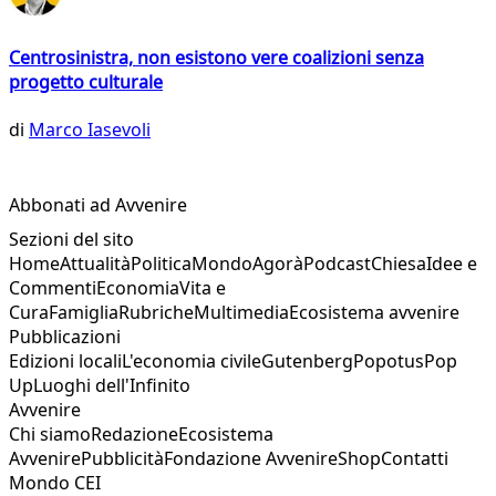
Centrosinistra, non esistono vere coalizioni senza
progetto culturale
di
Marco Iasevoli
Abbonati ad Avvenire
Sezioni del sito
Home
Attualità
Politica
Mondo
Agorà
Podcast
Chiesa
Idee e
Commenti
Economia
Vita e
Cura
Famiglia
Rubriche
Multimedia
Ecosistema avvenire
Pubblicazioni
Edizioni locali
L'economia civile
Gutenberg
Popotus
Pop
Up
Luoghi dell'Infinito
Avvenire
Chi siamo
Redazione
Ecosistema
Avvenire
Pubblicità
Fondazione Avvenire
Shop
Contatti
Mondo CEI