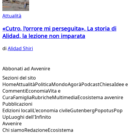
Attualità
«Cutro, l'orrore mi perseguita». La storia di
Alidad, la lezione non imparata
di
Alidad Shiri
Abbonati ad Avvenire
Sezioni del sito
Home
Attualità
Politica
Mondo
Agorà
Podcast
Chiesa
Idee e
Commenti
Economia
Vita e
Cura
Famiglia
Rubriche
Multimedia
Ecosistema avvenire
Pubblicazioni
Edizioni locali
L'economia civile
Gutenberg
Popotus
Pop
Up
Luoghi dell'Infinito
Avvenire
Chi siamo
Redazione
Ecosistema