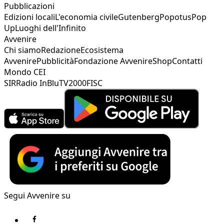
Pubblicazioni
Edizioni locali
L'economia civile
Gutenberg
Popotus
Pop
Up
Luoghi dell'Infinito
Avvenire
Chi siamo
Redazione
Ecosistema
Avvenire
Pubblicità
Fondazione Avvenire
Shop
Contatti
Mondo CEI
SIR
Radio InBlu
TV2000
FISC
Segui Avvenire su