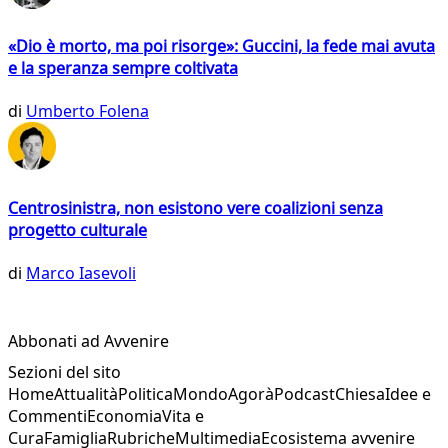
«Dio è morto, ma poi risorge»: Guccini, la fede mai avuta
e la speranza sempre coltivata
di
Umberto Folena
Centrosinistra, non esistono vere coalizioni senza
progetto culturale
di
Marco Iasevoli
Abbonati ad Avvenire
Sezioni del sito
Home
Attualità
Politica
Mondo
Agorà
Podcast
Chiesa
Idee e
Commenti
Economia
Vita e
Cura
Famiglia
Rubriche
Multimedia
Ecosistema avvenire