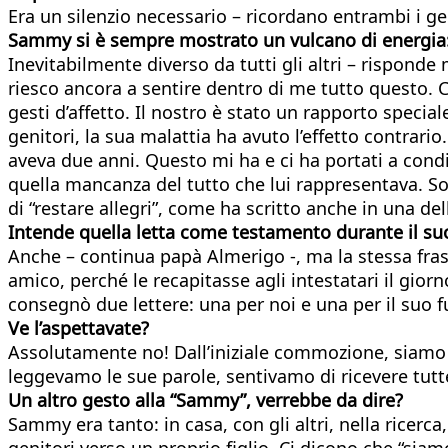
Era un silenzio necessario – ricordano entrambi i g
Sammy si è sempre mostrato un vulcano di energia: 
Inevitabilmente diverso da tutti gli altri – rispon
riesco ancora a sentire dentro di me tutto questo. 
gesti d’affetto. Il nostro è stato un rapporto specia
genitori, la sua malattia ha avuto l’effetto contrar
aveva due anni. Questo mi ha e ci ha portati a cond
quella mancanza del tutto che lui rappresentava. S
di “restare allegri”, come ha scritto anche in una del
Intende quella letta come testamento durante il su
Anche – continua papà Almerigo -, ma la stessa frase
amico, perché le recapitasse agli intestatari il gio
consegnò due lettere: una per noi e una per il suo f
Ve l’aspettavate?
Assolutamente no! Dall’iniziale commozione, siamo pas
leggevamo le sue parole, sentivamo di ricevere tu
Un altro gesto alla “Sammy”, verrebbe da dire?
Sammy era tanto: in casa, con gli altri, nella ricerc
genitori verso un proprio figlio. Ci dicono che “siamo