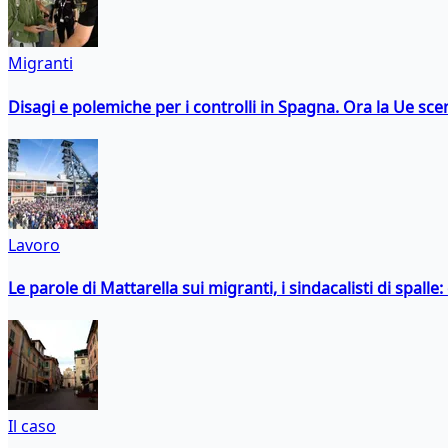
Migranti
Disagi e polemiche per i controlli in Spagna. Ora la Ue 
Lavoro
Le parole di Mattarella sui migranti, i sindacalisti di spalle
Il caso