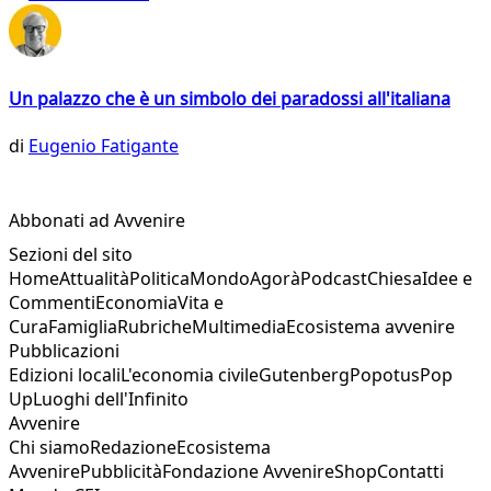
Un palazzo che è un simbolo dei paradossi all'italiana
di
Eugenio Fatigante
Abbonati ad Avvenire
Sezioni del sito
Home
Attualità
Politica
Mondo
Agorà
Podcast
Chiesa
Idee e
Commenti
Economia
Vita e
Cura
Famiglia
Rubriche
Multimedia
Ecosistema avvenire
Pubblicazioni
Edizioni locali
L'economia civile
Gutenberg
Popotus
Pop
Up
Luoghi dell'Infinito
Avvenire
Chi siamo
Redazione
Ecosistema
Avvenire
Pubblicità
Fondazione Avvenire
Shop
Contatti