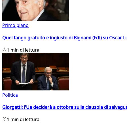
Primo piano
Quel fango gratuito e ingiusto di Bignami (FdI) su Oscar Lu
1 min di lettura
Politica
Giorgetti: l'Ue deciderà a ottobre sulla clausola di salvagu
1 min di lettura