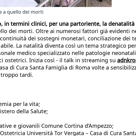
e a quello dei morti
o, in termini clinici, per una partoriente, la denatali
llo dei morti. Oltre ai numerosi fattori già evidenti n
ontinuità dei sostegni monetari, conciliazione dei tem
bile. La natalità diventa così un tema strategico per 
onale medico specializzato nelle patologie neonatali, 
 ostetrici. Inizia così - il talk in streaming su
adnkro
Casa di Cura Santa Famiglia di Roma volte a sensibilizz
 troppo tardi.
emia per la vita;
istero della Salute;
cative e giovanili Comune Cortina d’Ampezzo;
 Ostetricia Università Tor Vergata – Casa di Cura Sant