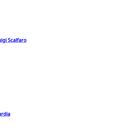
igi Scalfaro
ardia