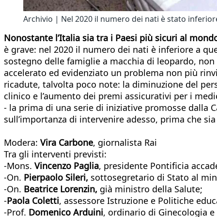
Archivio | Nel 2020 il numero dei nati è stato inferior
Nonostante l’Italia sia tra i Paesi più sicuri al mond
è grave: nel 2020 il numero dei nati è inferiore a que
sostegno delle famiglie a macchia di leopardo, non c
accelerato ed evidenziato un problema non più rinvia
ricadute, talvolta poco note: la diminuzione del pers
clinico e l’aumento dei premi assicurativi per i medici
- la prima di una serie di iniziative promosse dalla 
sull’importanza di intervenire adesso, prima che sia
Modera:
Vira Carbone
, giornalista Rai
Tra gli interventi previsti:
-Mons.
Vincenzo Paglia
, presidente Pontificia accad
-On.
Pierpaolo Sileri,
sottosegretario di Stato al min
-On.
Beatrice Lorenzin,
già ministro della Salute;
-
Paola Coletti
, assessore Istruzione e Politiche edu
-Prof.
Domenico Arduini
, ordinario di Ginecologia e