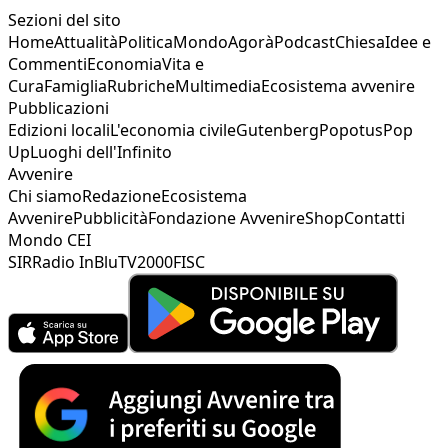
Sezioni del sito
Home
Attualità
Politica
Mondo
Agorà
Podcast
Chiesa
Idee e
Commenti
Economia
Vita e
Cura
Famiglia
Rubriche
Multimedia
Ecosistema avvenire
Pubblicazioni
Edizioni locali
L'economia civile
Gutenberg
Popotus
Pop
Up
Luoghi dell'Infinito
Avvenire
Chi siamo
Redazione
Ecosistema
Avvenire
Pubblicità
Fondazione Avvenire
Shop
Contatti
Mondo CEI
SIR
Radio InBlu
TV2000
FISC