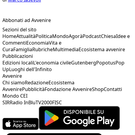
Abbonati ad Avvenire
Sezioni del sito
Home
Attualità
Politica
Mondo
Agorà
Podcast
Chiesa
Idee e
Commenti
Economia
Vita e
Cura
Famiglia
Rubriche
Multimedia
Ecosistema avvenire
Pubblicazioni
Edizioni locali
L'economia civile
Gutenberg
Popotus
Pop
Up
Luoghi dell'Infinito
Avvenire
Chi siamo
Redazione
Ecosistema
Avvenire
Pubblicità
Fondazione Avvenire
Shop
Contatti
Mondo CEI
SIR
Radio InBlu
TV2000
FISC