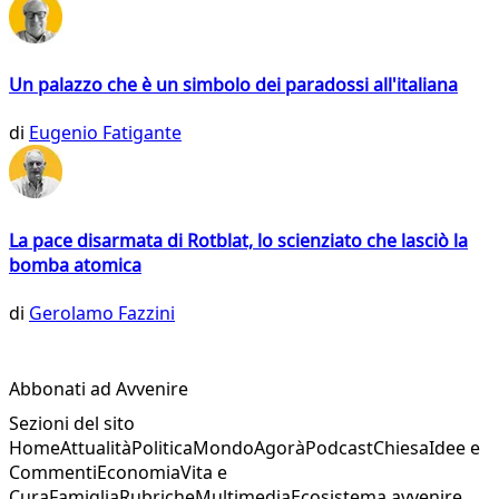
Un palazzo che è un simbolo dei paradossi all'italiana
di
Eugenio Fatigante
La pace disarmata di Rotblat, lo scienziato che lasciò la
bomba atomica
di
Gerolamo Fazzini
Abbonati ad Avvenire
Sezioni del sito
Home
Attualità
Politica
Mondo
Agorà
Podcast
Chiesa
Idee e
Commenti
Economia
Vita e
Cura
Famiglia
Rubriche
Multimedia
Ecosistema avvenire