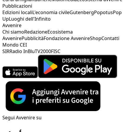
Pubblicazioni
Edizioni locali
L'economia civile
Gutenberg
Popotus
Pop
Up
Luoghi dell'Infinito
Avvenire
Chi siamo
Redazione
Ecosistema
Avvenire
Pubblicità
Fondazione Avvenire
Shop
Contatti
Mondo CEI
SIR
Radio InBlu
TV2000
FISC
Segui Avvenire su