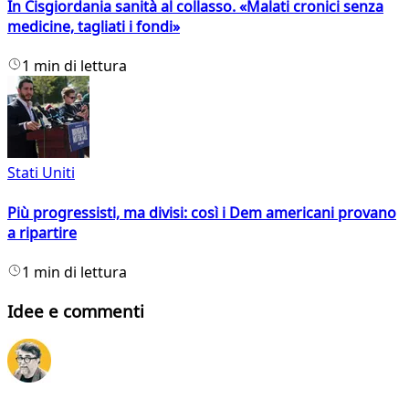
In Cisgiordania sanità al collasso. «Malati cronici senza
medicine, tagliati i fondi»
1 min di lettura
Stati Uniti
Più progressisti, ma divisi: così i Dem americani provano
a ripartire
1 min di lettura
Idee e commenti