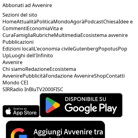
Abbonati ad Avvenire
Sezioni del sito
Home
Attualità
Politica
Mondo
Agorà
Podcast
Chiesa
Idee e
Commenti
Economia
Vita e
Cura
Famiglia
Rubriche
Multimedia
Ecosistema avvenire
Pubblicazioni
Edizioni locali
L'economia civile
Gutenberg
Popotus
Pop
Up
Luoghi dell'Infinito
Avvenire
Chi siamo
Redazione
Ecosistema
Avvenire
Pubblicità
Fondazione Avvenire
Shop
Contatti
Mondo CEI
SIR
Radio InBlu
TV2000
FISC