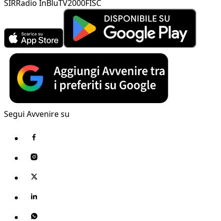
SIR
Radio InBlu
TV2000
FISC
Segui Avvenire su