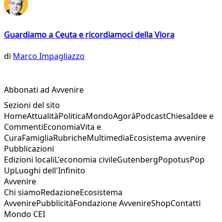
Guardiamo a Ceuta e ricordiamoci della Vlora
di
Marco Impagliazzo
Abbonati ad Avvenire
Sezioni del sito
Home
Attualità
Politica
Mondo
Agorà
Podcast
Chiesa
Idee e
Commenti
Economia
Vita e
Cura
Famiglia
Rubriche
Multimedia
Ecosistema avvenire
Pubblicazioni
Edizioni locali
L'economia civile
Gutenberg
Popotus
Pop
Up
Luoghi dell'Infinito
Avvenire
Chi siamo
Redazione
Ecosistema
Avvenire
Pubblicità
Fondazione Avvenire
Shop
Contatti
Mondo CEI