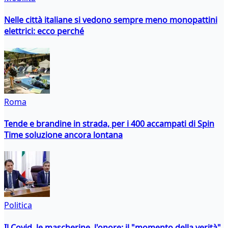
Nelle città italiane si vedono sempre meno monopattini
elettrici: ecco perché
Roma
Tende e brandine in strada, per i 400 accampati di Spin
Time soluzione ancora lontana
Politica
Il Covid, le mascherine, l'onore: il "momento della verità"