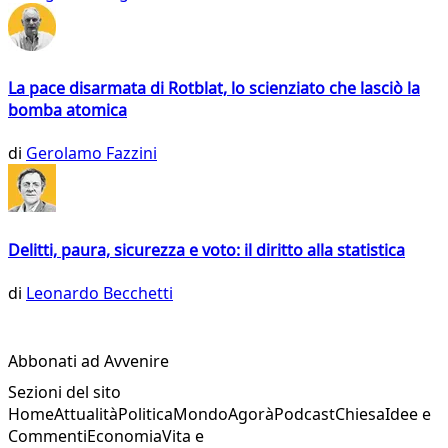
La pace disarmata di Rotblat, lo scienziato che lasciò la
bomba atomica
di
Gerolamo Fazzini
Delitti, paura, sicurezza e voto: il diritto alla statistica
di
Leonardo Becchetti
Abbonati ad Avvenire
Sezioni del sito
Home
Attualità
Politica
Mondo
Agorà
Podcast
Chiesa
Idee e
Commenti
Economia
Vita e