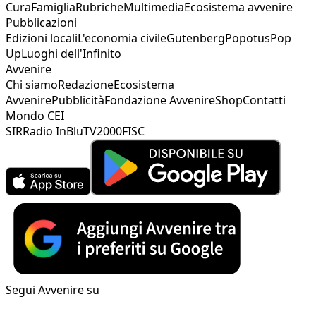
Cura
Famiglia
Rubriche
Multimedia
Ecosistema avvenire
Pubblicazioni
Edizioni locali
L'economia civile
Gutenberg
Popotus
Pop
Up
Luoghi dell'Infinito
Avvenire
Chi siamo
Redazione
Ecosistema
Avvenire
Pubblicità
Fondazione Avvenire
Shop
Contatti
Mondo CEI
SIR
Radio InBlu
TV2000
FISC
Segui Avvenire su