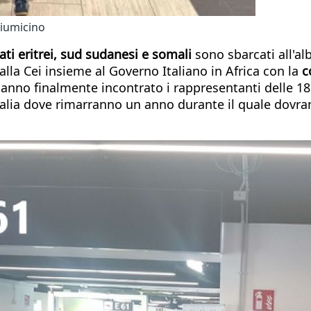
Fiumicino
iati eritrei, sud sudanesi e somali
sono sbarcati all'alb
lla Cei insieme al Governo Italiano in Africa con la
c
 hanno finalmente incontrato i rappresentanti delle 18
alia dove rimarranno un anno durante il quale dovranno