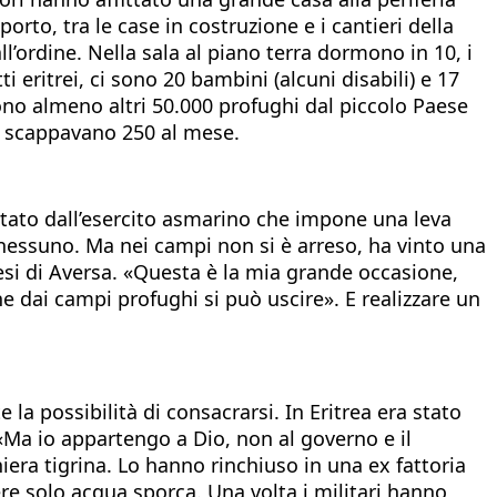
orto, tra le case in costruzione e i cantieri della
l’ordine. Nella sala al piano terra dormono in 10, i
ti eritrei, ci sono 20 bambini (alcuni disabili) e 17
sono almeno altri 50.000 profughi dal piccolo Paese
ne scappavano 250 al mese.
ertato dall’esercito asmarino che impone una leva
di nessuno. Ma nei campi non si è arreso, ha vinto una
cesi di Aversa. «Questa è la mia grande occasione,
e dai campi profughi si può uscire». E realizzare un
la possibilità di consacrarsi. In Eritrea era stato
 «Ma io appartengo a Dio, non al governo e il
iera tigrina. Lo hanno rinchiuso in una ex fattoria
ere solo acqua sporca. Una volta i militari hanno