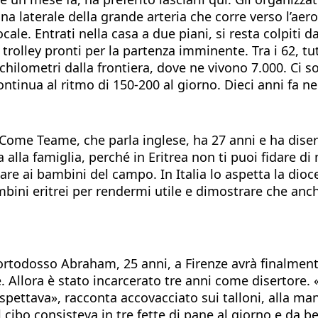
a laterale della grande arteria che corre verso l’aerop
e. Entrati nella casa a due piani, si resta colpiti dal
i trolley pronti per la partenza imminente. Tra i 62, tut
chilometri dalla frontiera, dove ne vivono 7.000. Ci 
continua al ritmo di 150-200 al giorno. Dieci anni fa 
a. Come Teame, che parla inglese, ha 27 anni e ha dis
la alla famiglia, perché in Eritrea non ti puoi fidare 
are ai bambini del campo. In Italia lo aspetta la dio
mbini eritrei per rendermi utile e dimostrare che anch
ortodosso Abraham, 25 anni, a Firenze avrà finalmente 
e. Allora è stato incarcerato tre anni come disertore.
pettava», racconta accovacciato sui talloni, alla man
 cibo consisteva in tre fette di pane al giorno e da b