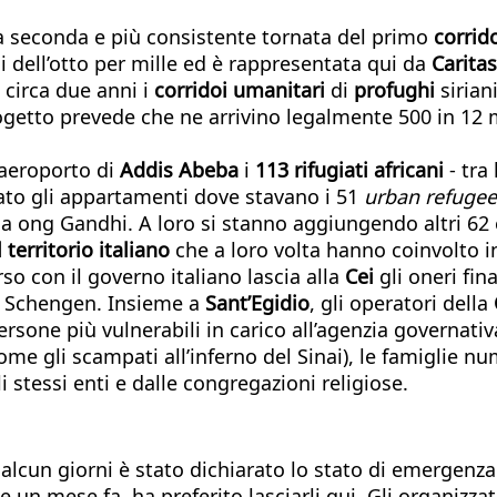
a la seconda e più consistente tornata del primo
corrid
i dell’otto per mille ed è rappresentata qui da
Carita
circa due anni i
corridoi umanitari
di
profughi
sirian
rogetto prevede che ne arrivino legalmente 500 in 12 m
l'aeroporto di
Addis Abeba
i
113 rifugiati africani
- tra
iato gli appartamenti dove stavano i 51
urban refugee
a ong Gandhi. A loro si stanno aggiungendo altri 62 e
 territorio italiano
che a loro volta hanno coinvolto in
rso con il governo italiano lascia alla
Cei
gli oneri fina
ce Schengen. Insieme a
Sant’Egidio
, gli operatori della
rsone più vulnerabili in carico all’agenzia governativa
come gli scampati all’inferno del Sinai), le famiglie nu
gli stessi enti e dalle congregazioni religiose.
a alcun giorni è stato dichiarato lo stato di emergenza
e un mese fa, ha preferito lasciarli qui. Gli organizza