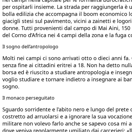
per ospitarli insieme. La strada per raggiungerla è un
bolla edilizia che accompagna il boom economico local
giacigli stesi sul pavimento, vicini a zainetti e logor
donne. Tutti provenienti dal campo di Mai Aini, 150 
del Corno d’Africa nei 4 campi della zona e la fuga 
Il sogno dell’antropologo
Molti nei campi ci sono arrivati otto o dieci anni f
senza fine ai cittadini eritrei a 18. Non ha detto nul
borsa ed è riuscito a studiare antropologia e insegn
voglio studiare e tornare indietro a insegnare ai ba
sogno.
Il monaco perseguitato
Sguardo sorridente e l’abito nero e lungo del prete 
costretto ad arruolarsi e a ignorare la sua vocazion
militare non volevo farlo anche se sapevo cosa mi as
dove veniva regolarmente umiliato dai carcerieri: «Il