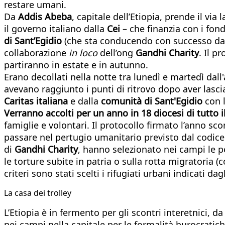
restare umani.
Da
Addis Abeba
, capitale dell’Etiopia, prende il vi
il governo italiano dalla
Cei
– che finanzia con i fond
di Sant’Egidio
(che sta conducendo con successo da 
collaborazione
in loco
dell’ong
Gandhi Charity
. Il p
partiranno in estate e in autunno.
Erano decollati nella notte tra lunedì e martedì dal
avevano raggiunto i punti di ritrovo dopo aver lasc
Caritas italiana
e dalla
comunità di Sant'Egidio
con l
Verranno accolti per un anno in 18 diocesi di tutto il
famiglie e volontari. Il protocollo firmato l’anno sco
passare nel pertugio umanitario previsto dal codi
di
Gandhi Charity
, hanno selezionato nei campi le pe
le torture subite in patria o sulla rotta migratoria (
criteri sono stati scelti i rifugiati urbani indicati da
La casa dei trolley
L’Etiopia è in fermento per gli scontri interetnici, d
nei campi nella capitale per le formalità burocratich