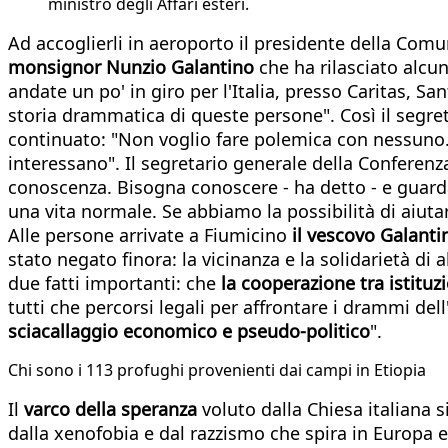
ministro degli Affari esteri.
Ad accoglierli in aeroporto il presidente della Comun
monsignor Nunzio Galantino
che ha rilasciato alcu
andate un po' in giro per l'Italia, presso Caritas, S
storia drammatica di queste persone". Così il segretar
continuato: "Non voglio fare polemica con nessuno. 
interessano". Il segretario generale della Conferenza
conoscenza. Bisogna conoscere - ha detto - e guarda
una vita normale. Se abbiamo la possibilità di aiutar
Alle persone arrivate a Fiumicino
il vescovo Galanti
stato negato finora: la vicinanza e la solidarietà di
due fatti importanti: che
la cooperazione tra istituz
tutti che percorsi legali per affrontare i drammi de
sciacallaggio economico e pseudo-politico
".
Chi sono i 113 profughi provenienti dai campi in Etiopia
Il
varco della speranza
voluto dalla Chiesa italiana si
dalla xenofobia e dal razzismo che spira in Europa e i