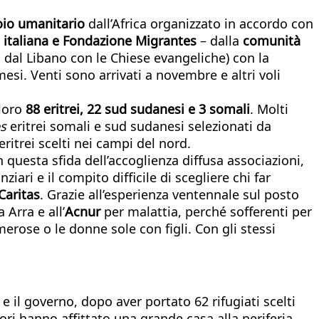
oio umanitario
dall’Africa organizzato in accordo con
s italiana e Fondazione Migrantes
– dalla
comunità
i dal Libano con le Chiese evangeliche) con la
esi. Venti sono arrivati a novembre e altri voli
 loro
88 eritrei, 22 sud sudanesi e 3 somali
. Molti
s
eritrei somali e sud sudanesi selezionati da
ritrei scelti nei campi del nord.
 questa sfida dell’accoglienza diffusa associazioni,
nziari e il compito difficile di scegliere chi far
Caritas
. Grazie all’esperienza ventennale sul posto
 Arra e all’
Acnur
per malattia, perché sofferenti per
merose o le donne sole con figli. Con gli stessi
 e il governo, dopo aver portato 62 rifugiati scelti
tori hanno affittato una grande casa alla periferia