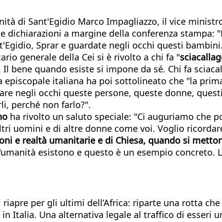
ità di Sant'Egidio Marco Impagliazzo, il vice ministro
ne dichiarazioni a margine della conferenza stampa: "
ant'Egidio, Sprar e guardate negli occhi questi bambini
io generale della Cei si è rivolto a chi fa "
sciacalla
Il bene quando esiste si impone da sé. Chi fa sciacal
 episcopale italiana ha poi sottolineato che "la prima
re negli occhi queste persone, queste donne, questi 
li, perché non farlo?".
no
ha rivolto un saluto speciale: "Ci auguriamo che p
 altri uomini e di altre donne come voi. Voglio ricord
ioni e realtà umanitarie e di Chiesa, quando si mett
ll'umanità esistono e questo è un esempio concreto. L'
 riapre per gli ultimi dell’Africa: riparte una rotta che
n Italia. Una alternativa legale al traffico di esseri 