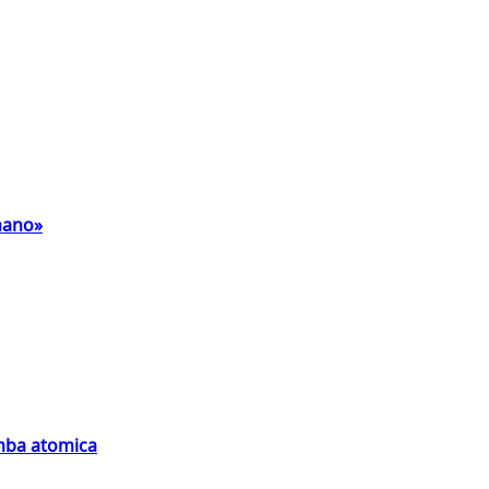
umano»
omba atomica