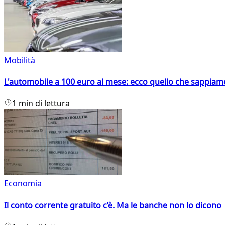
Mobilità
L'automobile a 100 euro al mese: ecco quello che sappiam
1 min di lettura
Economia
Il conto corrente gratuito c’è. Ma le banche non lo dicono