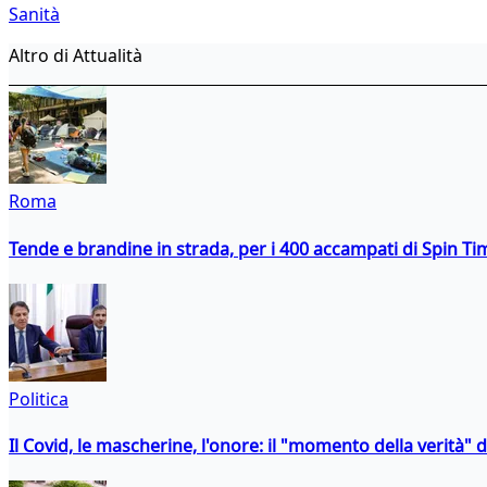
Sanità
Altro di Attualità
Roma
Tende e brandine in strada, per i 400 accampati di Spin T
Politica
Il Covid, le mascherine, l'onore: il "momento della verità" 