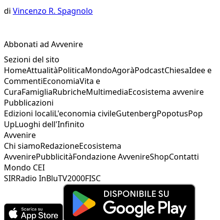
di
Vincenzo R. Spagnolo
Abbonati ad Avvenire
Sezioni del sito
Home
Attualità
Politica
Mondo
Agorà
Podcast
Chiesa
Idee e
Commenti
Economia
Vita e
Cura
Famiglia
Rubriche
Multimedia
Ecosistema avvenire
Pubblicazioni
Edizioni locali
L'economia civile
Gutenberg
Popotus
Pop
Up
Luoghi dell'Infinito
Avvenire
Chi siamo
Redazione
Ecosistema
Avvenire
Pubblicità
Fondazione Avvenire
Shop
Contatti
Mondo CEI
SIR
Radio InBlu
TV2000
FISC