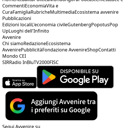
Commenti
Economia
Vita e
Cura
Famiglia
Rubriche
Multimedia
Ecosistema avvenire
Pubblicazioni
Edizioni locali
L'economia civile
Gutenberg
Popotus
Pop
Up
Luoghi dell'Infinito
Avvenire
Chi siamo
Redazione
Ecosistema
Avvenire
Pubblicità
Fondazione Avvenire
Shop
Contatti
Mondo CEI
SIR
Radio InBlu
TV2000
FISC
Segui Avvenire su