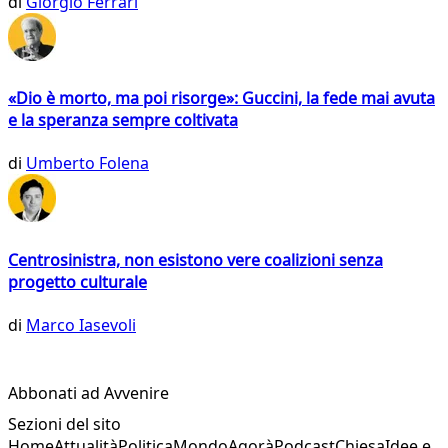
di
Giorgio Ferrari
«Dio è morto, ma poi risorge»: Guccini, la fede mai avuta
e la speranza sempre coltivata
di
Umberto Folena
Centrosinistra, non esistono vere coalizioni senza
progetto culturale
di
Marco Iasevoli
Abbonati ad Avvenire
Sezioni del sito
Home
Attualità
Politica
Mondo
Agorà
Podcast
Chiesa
Idee e