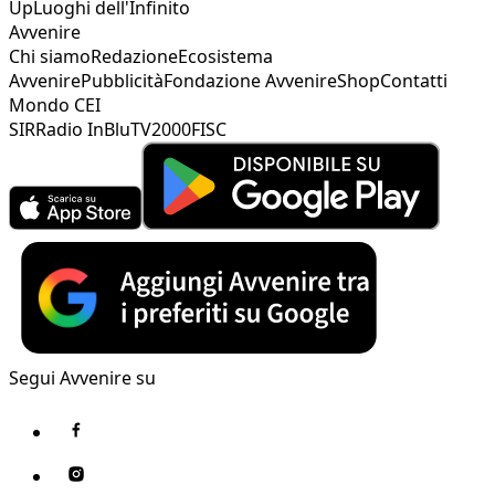
Up
Luoghi dell'Infinito
Avvenire
Chi siamo
Redazione
Ecosistema
Avvenire
Pubblicità
Fondazione Avvenire
Shop
Contatti
Mondo CEI
SIR
Radio InBlu
TV2000
FISC
Segui Avvenire su