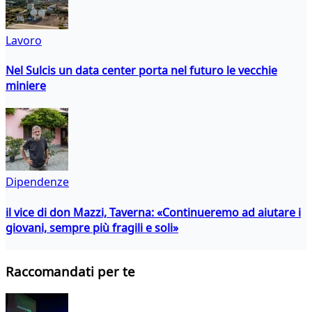
Lavoro
Nel Sulcis un data center porta nel futuro le vecchie
miniere
Dipendenze
il vice di don Mazzi, Taverna: «Continueremo ad aiutare i
giovani, sempre più fragili e soli»
Raccomandati per te