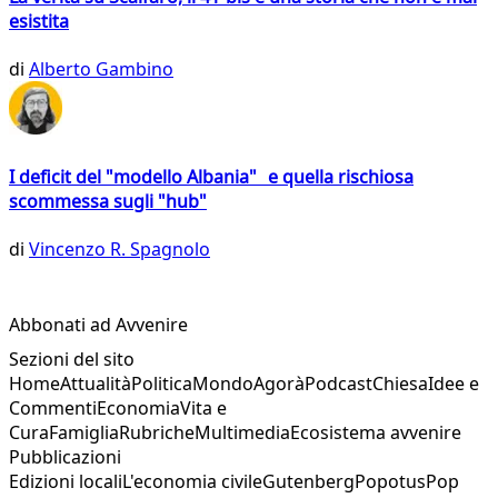
esistita
di
Alberto Gambino
I deficit del "modello Albania" e quella rischiosa
scommessa sugli "hub"
di
Vincenzo R. Spagnolo
Abbonati ad Avvenire
Sezioni del sito
Home
Attualità
Politica
Mondo
Agorà
Podcast
Chiesa
Idee e
Commenti
Economia
Vita e
Cura
Famiglia
Rubriche
Multimedia
Ecosistema avvenire
Pubblicazioni
Edizioni locali
L'economia civile
Gutenberg
Popotus
Pop