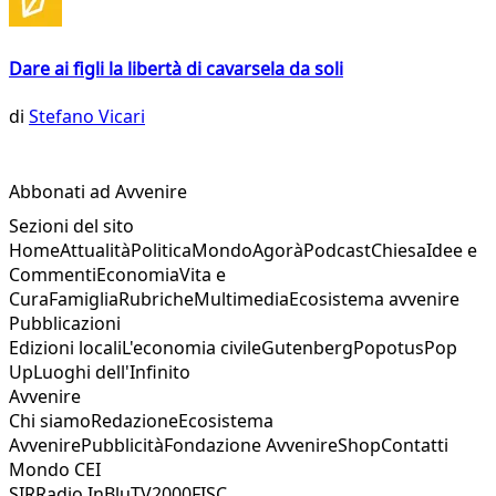
Dare ai figli la libertà di cavarsela da soli
di
Stefano Vicari
Abbonati ad Avvenire
Sezioni del sito
Home
Attualità
Politica
Mondo
Agorà
Podcast
Chiesa
Idee e
Commenti
Economia
Vita e
Cura
Famiglia
Rubriche
Multimedia
Ecosistema avvenire
Pubblicazioni
Edizioni locali
L'economia civile
Gutenberg
Popotus
Pop
Up
Luoghi dell'Infinito
Avvenire
Chi siamo
Redazione
Ecosistema
Avvenire
Pubblicità
Fondazione Avvenire
Shop
Contatti
Mondo CEI
SIR
Radio InBlu
TV2000
FISC