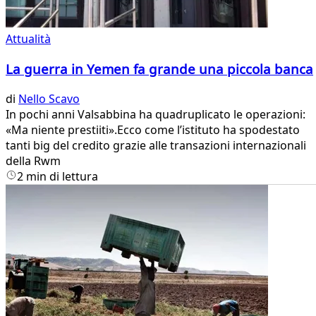
Attualità
La guerra in Yemen fa grande una piccola banca
di
Nello Scavo
In pochi anni Valsabbina ha quadruplicato le operazioni:
«Ma niente prestiiti».Ecco come l’istituto ha spodestato
tanti big del credito grazie alle transazioni internazionali
della Rwm
2 min di lettura