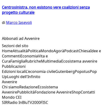
Centrosinistra, non esistono vere coalizioni senza
progetto culturale
di
Marco Iasevoli
Abbonati ad Avvenire
Sezioni del sito
Home
Attualità
Politica
Mondo
Agorà
Podcast
Chiesa
Idee e
Commenti
Economia
Vita e
Cura
Famiglia
Rubriche
Multimedia
Ecosistema avvenire
Pubblicazioni
Edizioni locali
L'economia civile
Gutenberg
Popotus
Pop
Up
Luoghi dell'Infinito
Avvenire
Chi siamo
Redazione
Ecosistema
Avvenire
Pubblicità
Fondazione Avvenire
Shop
Contatti
Mondo CEI
SIR
Radio InBlu
TV2000
FISC