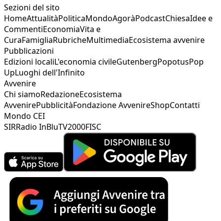
Sezioni del sito
Home
Attualità
Politica
Mondo
Agorà
Podcast
Chiesa
Idee e
Commenti
Economia
Vita e
Cura
Famiglia
Rubriche
Multimedia
Ecosistema avvenire
Pubblicazioni
Edizioni locali
L'economia civile
Gutenberg
Popotus
Pop
Up
Luoghi dell'Infinito
Avvenire
Chi siamo
Redazione
Ecosistema
Avvenire
Pubblicità
Fondazione Avvenire
Shop
Contatti
Mondo CEI
SIR
Radio InBlu
TV2000
FISC