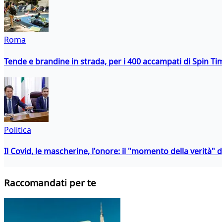
Roma
Tende e brandine in strada, per i 400 accampati di Spin T
Politica
Il Covid, le mascherine, l'onore: il "momento della verità" 
Raccomandati per te