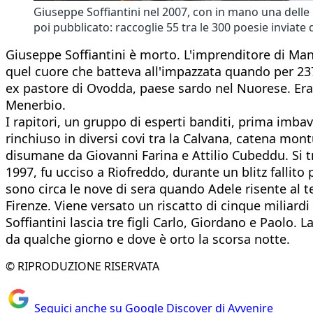
Giuseppe Soffiantini nel 2007, con in mano una delle le
poi pubblicato: raccoglie 55 tra le 300 poesie inviate
Giuseppe Soffiantini è morto. L'imprenditore di Ma
quel cuore che batteva all'impazzata quando per 23
ex pastore di Ovodda, paese sardo nel Nuorese. Era il
Menerbio.
I rapitori, un gruppo di esperti banditi, prima imba
rinchiuso in diversi covi tra la Calvana, catena mo
disumane da Giovanni Farina e Attilio Cubeddu. Si t
1997, fu ucciso a Riofreddo, durante un blitz fallito 
sono circa le nove di sera quando Adele risente al te
Firenze. Viene versato un riscatto di cinque miliardi d
Soffiantini lascia tre figli Carlo, Giordano e Paolo.
da qualche giorno e dove è orto la scorsa notte.
© RIPRODUZIONE RISERVATA
Seguici anche su Google Discover di Avvenire