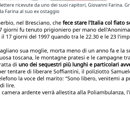
ttere ricevute da uno dei suoi rapitori, Giovanni Farina. Graz
 da Farina al suo ex ostaggio
nerbio, nel Bresciano, che
fece stare l'Italia col fiat
7 giorni fu tenuto prigioniero per mano dell'Anonim
 17 giorni del 1997 quando tra le 22.30 e le 23 l'impr
vagliano sua moglie, morta meno di un anno fa e la s
ntuosa toscana, le montagne pratesi e le campagne tra
ratta di
uno dei sequestri più lunghi e particolari avve
per tentare di liberare Soffiantini, il poliziotto Samue
lefono la voce del marito: "Sono libero, venitemi a pr
i lire.
 La camera ardente verrà allestita alla Poliambulanza, 