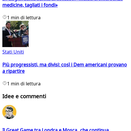
medicine, tagliati i fondi»
1 min di lettura
Stati Uniti
Più progressisti, ma divisi: così i Dem americani provano
a ripartire
1 min di lettura
Idee e commenti
Il Great Game tra Londra e Mosca che continua