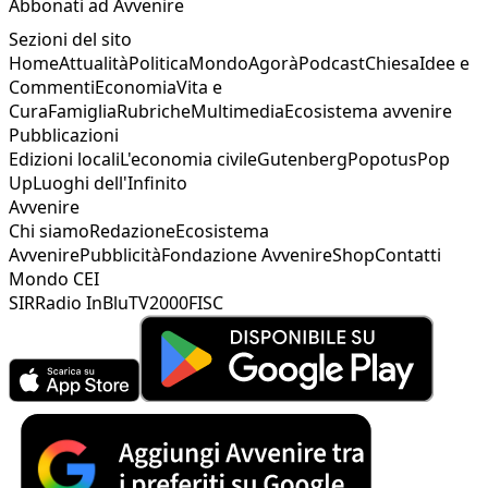
Abbonati ad Avvenire
Sezioni del sito
Home
Attualità
Politica
Mondo
Agorà
Podcast
Chiesa
Idee e
Commenti
Economia
Vita e
Cura
Famiglia
Rubriche
Multimedia
Ecosistema avvenire
Pubblicazioni
Edizioni locali
L'economia civile
Gutenberg
Popotus
Pop
Up
Luoghi dell'Infinito
Avvenire
Chi siamo
Redazione
Ecosistema
Avvenire
Pubblicità
Fondazione Avvenire
Shop
Contatti
Mondo CEI
SIR
Radio InBlu
TV2000
FISC