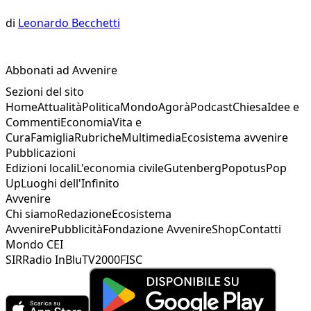
di
Leonardo Becchetti
Abbonati ad Avvenire
Sezioni del sito
Home
Attualità
Politica
Mondo
Agorà
Podcast
Chiesa
Idee e
Commenti
Economia
Vita e
Cura
Famiglia
Rubriche
Multimedia
Ecosistema avvenire
Pubblicazioni
Edizioni locali
L'economia civile
Gutenberg
Popotus
Pop
Up
Luoghi dell'Infinito
Avvenire
Chi siamo
Redazione
Ecosistema
Avvenire
Pubblicità
Fondazione Avvenire
Shop
Contatti
Mondo CEI
SIR
Radio InBlu
TV2000
FISC