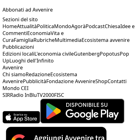
Abbonati ad Avvenire
Sezioni del sito
Home
Attualità
Politica
Mondo
Agorà
Podcast
Chiesa
Idee e
Commenti
Economia
Vita e
Cura
Famiglia
Rubriche
Multimedia
Ecosistema avvenire
Pubblicazioni
Edizioni locali
L'economia civile
Gutenberg
Popotus
Pop
Up
Luoghi dell'Infinito
Avvenire
Chi siamo
Redazione
Ecosistema
Avvenire
Pubblicità
Fondazione Avvenire
Shop
Contatti
Mondo CEI
SIR
Radio InBlu
TV2000
FISC