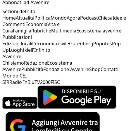
Abbonati ad Avvenire
Sezioni del sito
Home
Attualità
Politica
Mondo
Agorà
Podcast
Chiesa
Idee e
Commenti
Economia
Vita e
Cura
Famiglia
Rubriche
Multimedia
Ecosistema avvenire
Pubblicazioni
Edizioni locali
L'economia civile
Gutenberg
Popotus
Pop
Up
Luoghi dell'Infinito
Avvenire
Chi siamo
Redazione
Ecosistema
Avvenire
Pubblicità
Fondazione Avvenire
Shop
Contatti
Mondo CEI
SIR
Radio InBlu
TV2000
FISC