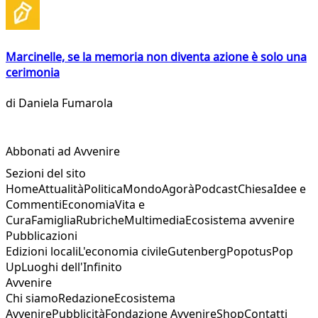
Marcinelle, se la memoria non diventa azione è solo una
cerimonia
di
Daniela Fumarola
Abbonati ad Avvenire
Sezioni del sito
Home
Attualità
Politica
Mondo
Agorà
Podcast
Chiesa
Idee e
Commenti
Economia
Vita e
Cura
Famiglia
Rubriche
Multimedia
Ecosistema avvenire
Pubblicazioni
Edizioni locali
L'economia civile
Gutenberg
Popotus
Pop
Up
Luoghi dell'Infinito
Avvenire
Chi siamo
Redazione
Ecosistema
Avvenire
Pubblicità
Fondazione Avvenire
Shop
Contatti