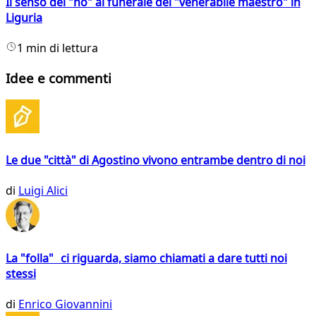
Il senso del "no" al funerale del "venerabile maestro" in
Liguria
1 min di lettura
Idee e commenti
Le due "città" di Agostino vivono entrambe dentro di noi
di
Luigi Alici
La "folla" ci riguarda, siamo chiamati a dare tutti noi
stessi
di
Enrico Giovannini