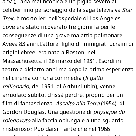
a “v”), l’aria malinconica e un piglio severo al
celeberrimo personaggio della saga televisiva
Star
Trek,
è morto ieri nell’ospedale di Los Angeles
dove era stato ricoverato tre giorni fa per le
conseguenze di una grave malattia polmonare.
Aveva 83 anni.L’attore, figlio di immigrati ucraini di
origini ebree, era nato a Boston, nel
Massachusetts, il 26 marzo del 1931. Esordì in
teatro a diciotto anni ma dopo la prima esperienza
nel cinema con una commedia (
Il gatto
milionario,
del 1951, di Arthur Lubin), venne
arruolato subito, chissà perché, proprio per un
film di fantascienza,
Assalto alla Terra
(1954), di
Gordon Douglas. Una questione di
physique du
roledovuto
alla faccia oblunga e a uno sguardo
misterioso? Può darsi. Tant’è che nel 1966