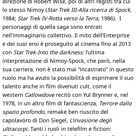
direzione di Robert Wise, poi di altri registi tra cui
lo stesso Nimoy (
Star Trek III-Alla ricerca di Spock,
1984;
Star Trek IV-Rotta verso la Terra,
1986). I
personaggi di quella saga sono entrati
nell’immaginario collettivo. Il mito dell’Enterprise
e dei suoi eroi è proseguito al cinema fino al 2013
con
Star Trek-Into the darkness:
l’ultima
interpretazione di Nimoy-Spock, che però, nella
sua carriera, non è stato mai “incastrato” in questo
ruolo ma ha avuto la possibilità di esprimere il suo
talento anche in film divenuti cult, come il
western
Catlowdove
recitò con Yul Brynner e, nel
1978, in un altro film di fantascienza,
Terrore dallo
spazio profondo,
remake ben riuscito del
capolavoro di Don Siegel,
L’invasione degli
ultracorpi.
Tanti i ruoli in telefilm e fiction: