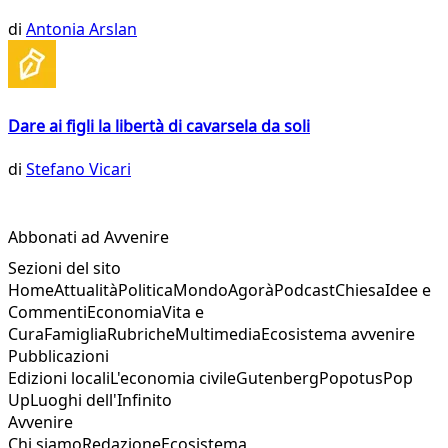
di
Antonia Arslan
Dare ai figli la libertà di cavarsela da soli
di
Stefano Vicari
Abbonati ad Avvenire
Sezioni del sito
Home
Attualità
Politica
Mondo
Agorà
Podcast
Chiesa
Idee e
Commenti
Economia
Vita e
Cura
Famiglia
Rubriche
Multimedia
Ecosistema avvenire
Pubblicazioni
Edizioni locali
L'economia civile
Gutenberg
Popotus
Pop
Up
Luoghi dell'Infinito
Avvenire
Chi siamo
Redazione
Ecosistema