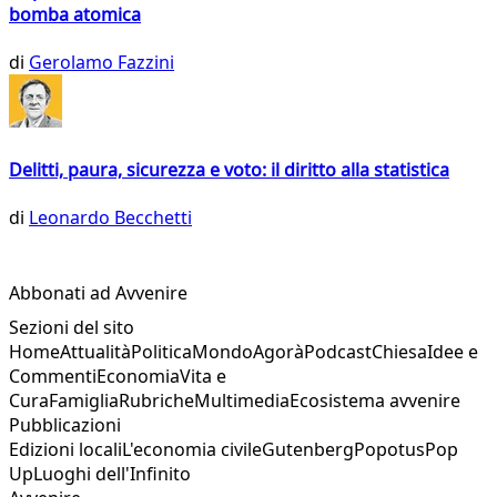
bomba atomica
di
Gerolamo Fazzini
Delitti, paura, sicurezza e voto: il diritto alla statistica
di
Leonardo Becchetti
Abbonati ad Avvenire
Sezioni del sito
Home
Attualità
Politica
Mondo
Agorà
Podcast
Chiesa
Idee e
Commenti
Economia
Vita e
Cura
Famiglia
Rubriche
Multimedia
Ecosistema avvenire
Pubblicazioni
Edizioni locali
L'economia civile
Gutenberg
Popotus
Pop
Up
Luoghi dell'Infinito