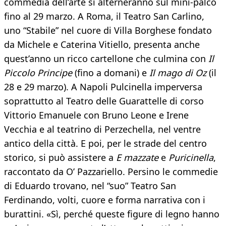
commedia dell’arte si alterneranno sul mini-palco
fino al 29 marzo. A Roma, il Teatro San Carlino,
uno “Stabile” nel cuore di Villa Borghese fondato
da Michele e Caterina Vitiello, presenta anche
quest’anno un ricco cartellone che culmina con
Il
Piccolo Principe
(fino a domani) e
Il mago di Oz
(il
28 e 29 marzo). A Napoli Pulcinella imperversa
soprattutto al Teatro delle Guarattelle di corso
Vittorio Emanuele con Bruno Leone e Irene
Vecchia e al teatrino di Perzechella, nel ventre
antico della città. E poi, per le strade del centro
storico, si può assistere a
E mazzate
e
Puricinella
,
raccontato da O’ Pazzariello. Persino le commedie
di Eduardo trovano, nel “suo” Teatro San
Ferdinando, volti, cuore e forma narrativa con i
burattini. «Sì, perché queste figure di legno hanno