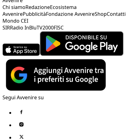
Avvenire
Chi siamo
Redazione
Ecosistema
Avvenire
Pubblicità
Fondazione Avvenire
Shop
Contatti
Mondo CEI
SIR
Radio InBlu
TV2000
FISC
Segui Avvenire su