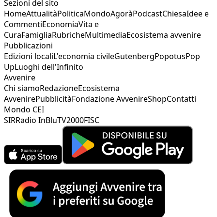
Sezioni del sito
Home
Attualità
Politica
Mondo
Agorà
Podcast
Chiesa
Idee e
Commenti
Economia
Vita e
Cura
Famiglia
Rubriche
Multimedia
Ecosistema avvenire
Pubblicazioni
Edizioni locali
L'economia civile
Gutenberg
Popotus
Pop
Up
Luoghi dell'Infinito
Avvenire
Chi siamo
Redazione
Ecosistema
Avvenire
Pubblicità
Fondazione Avvenire
Shop
Contatti
Mondo CEI
SIR
Radio InBlu
TV2000
FISC