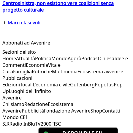
Centrosinistra, non esistono vere coalizioni senza
progetto culturale
di
Marco Iasevoli
Abbonati ad Avvenire
Sezioni del sito
Home
Attualità
Politica
Mondo
Agorà
Podcast
Chiesa
Idee e
Commenti
Economia
Vita e
Cura
Famiglia
Rubriche
Multimedia
Ecosistema avvenire
Pubblicazioni
Edizioni locali
L'economia civile
Gutenberg
Popotus
Pop
Up
Luoghi dell'Infinito
Avvenire
Chi siamo
Redazione
Ecosistema
Avvenire
Pubblicità
Fondazione Avvenire
Shop
Contatti
Mondo CEI
SIR
Radio InBlu
TV2000
FISC