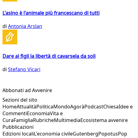
L'asino è l'animale più francescano di tutti
di
Antonia Arslan
Dare ai figli la libertà di cavarsela da soli
di
Stefano Vicari
Abbonati ad Avvenire
Sezioni del sito
Home
Attualità
Politica
Mondo
Agorà
Podcast
Chiesa
Idee e
Commenti
Economia
Vita e
Cura
Famiglia
Rubriche
Multimedia
Ecosistema avvenire
Pubblicazioni
Edizioni locali
L'economia civile
Gutenberg
Popotus
Pop