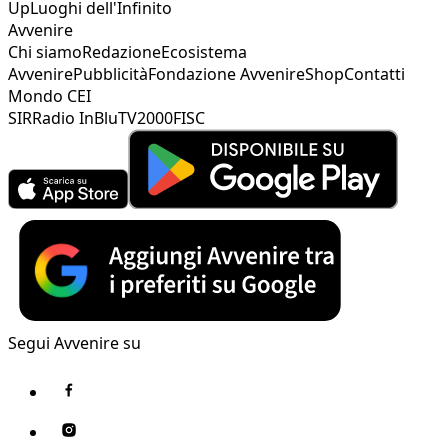
Up
Luoghi dell'Infinito
Avvenire
Chi siamo
Redazione
Ecosistema
Avvenire
Pubblicità
Fondazione Avvenire
Shop
Contatti
Mondo CEI
SIR
Radio InBlu
TV2000
FISC
Segui Avvenire su