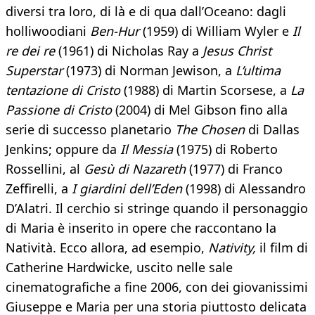
diversi tra loro, di là e di qua dall’Oceano: dagli
holliwoodiani
Ben-Hur
(1959) di William Wyler e
Il
re dei re
(1961) di Nicholas Ray a
Jesus Christ
Superstar
(1973) di Norman Jewison, a
L’ultima
tentazione di Cristo
(1988) di Martin Scorsese, a
La
Passione di Cristo
(2004) di Mel Gibson fino alla
serie di successo planetario
The Chosen
di Dallas
Jenkins; oppure da
Il Messia
(1975) di Roberto
Rossellini, al
Gesù di Nazareth
(1977) di Franco
Zeffirelli, a
I giardini dell’Eden
(1998) di Alessandro
D’Alatri. Il cerchio si stringe quando il personaggio
di Maria è inserito in opere che raccontano la
Natività. Ecco allora, ad esempio,
Nativity,
il film di
Catherine Hardwicke, uscito nelle sale
cinematografiche a fine 2006, con dei giovanissimi
Giuseppe e Maria per una storia piuttosto delicata